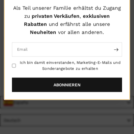
Ich bin damit einverstanden, Marketing-E-Mails und
Als Teil unserer Familie erhältst du Zugang
Sonderangebote zu erhalten
zu
privaten Verkäufen
,
exklusiven
Rabatten
und erfährst alle unsere
Neuheiten
vor allen anderen.
HILFE
Email
© 2026 TheBaggingCo
Ich bin damit einverstanden, Marketing-E-Mails und
Sonderangebote zu erhalten
ABONNIEREN
España
Language
Deutsch