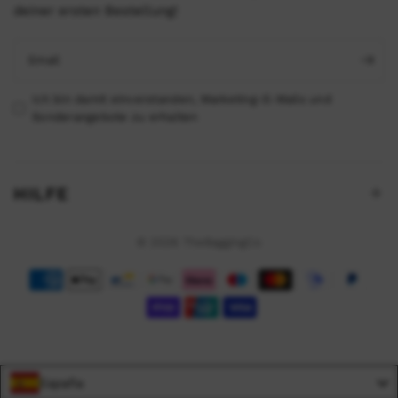
deiner ersten Bestellung!
Email
Ich bin damit einverstanden, Marketing-E-Mails und
Sonderangebote zu erhalten
HILFE
© 2026 TheBaggingCo
España