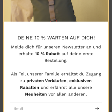
IN DEN WARENKORB
DEINE 10 % WARTEN AUF DICH!
Melde dich für unseren Newsletter an und
BESCHREIBUNG
erhalte
10 % Rabatt
auf deine erste
Bestellung.
ZUSAMMENSETZUNG UND PFLEGE
Als Teil unserer Familie erhältst du Zugang
VERSAND UND RÜCKGABE
zu
privaten Verkäufen
,
exklusiven
Rabatten
und erfährst alle unsere
Neuheiten
vor allen anderen.
GARANTIERTE
GARANTIERTE
GARANTIERTE
VERSANDRICHTLINIE
RÜCKGABE
SICHERHEITSPOLITIK
Email