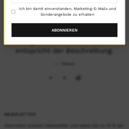
Ich bin damit einverstanden, Marketing-E-Mails und
Sonderangebote zu erhalten
Die Ware wurde pünktlich geliefert,
ABONNIEREN
aber die Verpackung war
eingerissen. Der Rucksack
entspricht der Beschreibung.
Ottavia
NEWSLETTER
Abonniere unseren Newsletter und spare bis zu 10 % bei