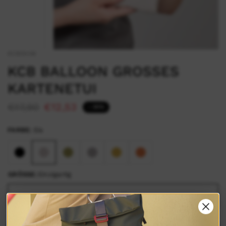
KCB3446
KCB BALLOON GROSSES K
ARTENETUI
€17,90
€12,53
- 30%
FARBE:
Eis
GRÖSSE:
Einzigartig
Einzigartig