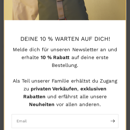
DEINE 10 % WARTEN AUF DICH!
BESCHREIBUNG
Melde dich für unseren Newsletter an und
erhalte
10 % Rabatt
auf deine erste
ZUSAMMENSETZUNG UND PFLEGE
Bestellung.
VERSAND UND RÜCKGABE
Als Teil unserer Familie erhältst du Zugang
zu
privaten Verkäufen
,
exklusiven
Rabatten
und erfährst alle unsere
Neuheiten
vor allen anderen.
GARANTIERTE
GARANTIERTE
GARANTIERTE
VERSANDRICHTLINIE
RÜCKGABE
SICHERHEITSPOLITIK
Email