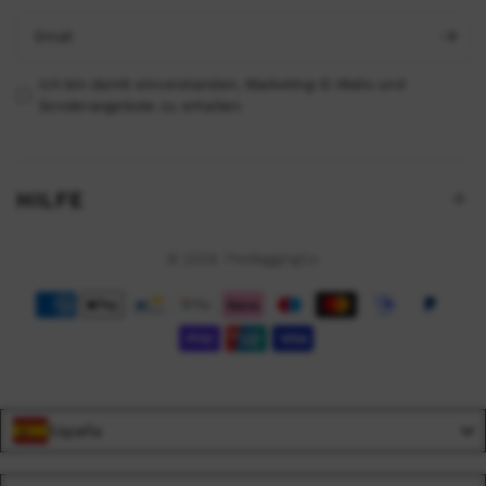
Email
Ich bin damit einverstanden, Marketing-E-Mails und
Sonderangebote zu erhalten
HILFE
© 2026 TheBaggingCo
España
Language