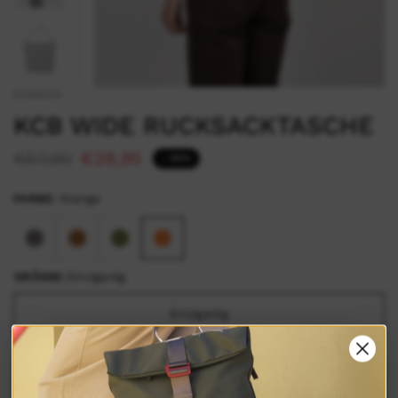
KCB3224
KCB WIDE RUCKSACKTASCHE
€57,90
€28,95
- 50%
FARBE:
Orange
GRÖSSE:
Einzigartig
Einzigartig
IN DEN WARENKORB