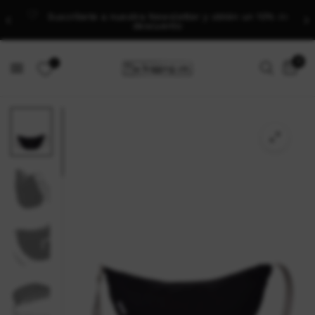
Suscríbete a nuestra Newsletter y obtén un 10% de
descuento
0
0