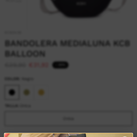
KCB3436
BANDOLERA MEDIALUNA KCB
BALLOON
€39,90
€31,92
- 20%
COLOR:
Negro
TALLA:
Única
Única