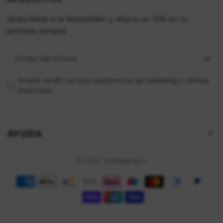
¡Suscríbete a la Newsletter y ahorra un 10% en tu
primera compra!
Correo electrónico
Acepto recibir correos electrónicos de marketing y ofertas
especiales.
AYUDA
© 2026 TheBaggingCo