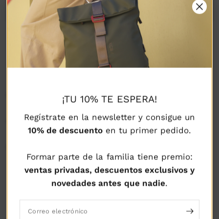
AGREGAR AL CARRITO
DESCRIPCIÓN
¡TU 10% TE ESPERA!
Regístrate en la newsletter y consigue un
COMPOSICIÓN Y CUIDADOS
10% de descuento
en tu primer pedido.
ENVÍOS Y DEVOLUCIONES
Formar parte de la familia tiene premio:
ventas privadas, descuentos exclusivos y
novedades antes que nadie
.
POLÍTICA DE
POLÍTICA DE
POLÍTICA DE ENVÍO
DEVOLUCIÓN
SEGURIDAD
GARANTIZADO
Correo electrónico
GARANTIZADA
GARANTIZADA