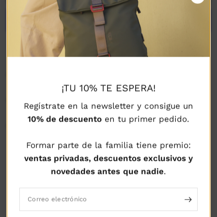
Más opciones de pago
DESCRIPCIÓN
¡TU 10% TE ESPERA!
COMPOSICIÓN Y CUIDADOS
Regístrate en la newsletter y consigue un
10% de descuento
en tu primer pedido.
ENVÍOS Y DEVOLUCIONES
Formar parte de la familia tiene premio:
ventas privadas, descuentos exclusivos y
novedades antes que nadie
.
POLÍTICA DE
POLÍTICA DE
POLÍTICA DE ENVÍO
DEVOLUCIÓN
SEGURIDAD
GARANTIZADO
GARANTIZADA
GARANTIZADA
Correo electrónico