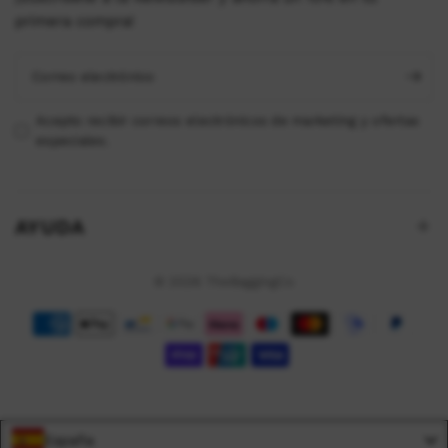
primera compra!
Correo electrónico
Acepto recibir correos electrónicos de marketing y ofertas
especiales.
AYUDA
© 2026 TheBaggingCo
España