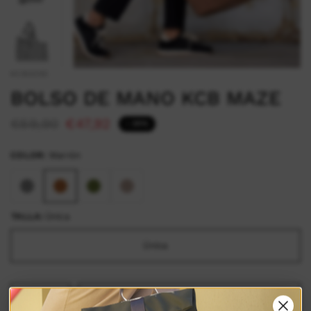
KCB3255
BOLSO DE MANO KCB MAZE
€59,90
€47,92
- 20%
COLOR:
Marrón
TALLA:
Única
Única
AGREGAR AL CARRITO