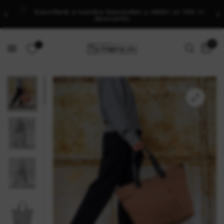
Suscríbete a nuestra Newsletter y obtén un 10% de
descuento
0
0