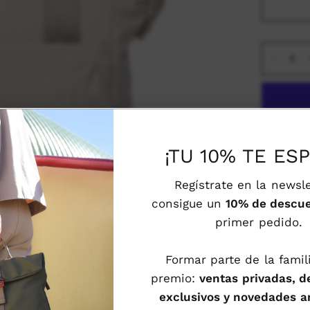
¡TU 10% TE ES
DESCRI
Regístrate en la newsle
consigue un
10% de descu
COMPOS
primer pedido.
ENVÍOS
Formar parte de la famil
premio:
ventas privadas, 
exclusivos y novedades a