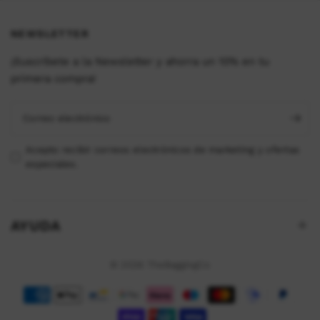
NEWSLETTER
¡Suscríbete a la Newsletter y ahorra un 10% en tu
primera compra!
Correo electrónico
Acepto recibir correos electrónicos de marketing y ofertas
especiales.
AYUDA
© 2026 TheBaggingCo