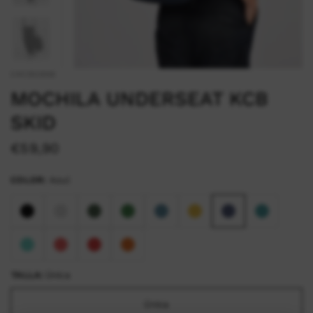
CKCB2958
MOCHILA UNDERSEAT KCB
SKID
€59,90
COLOR:
Azul
TALLA:
Única
Única