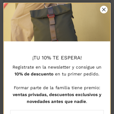
AGREGAR AL CARRITO
¡TU 10% TE ESPERA!
DESCRIPCIÓN
Regístrate en la newsletter y consigue un
10% de descuento
en tu primer pedido.
COMPOSICIÓN Y CUIDADOS
Formar parte de la familia tiene premio:
ENVÍOS Y DEVOLUCIONES
ventas privadas, descuentos exclusivos y
novedades antes que nadie
.