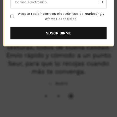
POLÍTICA DE
POLÍTICA DE
Correo electrónico
POLÍTICA DE ENVÍO
DEVOLUCIÓN
SEGURIDAD
GARANTIZADO
GARANTIZADA
GARANTIZADA
Acepto recibir correos electrónicos de marketing y
ofertas especiales.
SUSCRIBIRME
d de tamaños, colores y
Diseño act
, todos de buena calidad.
está he
pido y cómodo a un punto
excelente c
ra que lo recojas cuando
más te convenga.
Beatriz