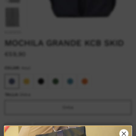
KCB2950
MOCHILA GRANDE KCB SKID
€59,90
COLOR:
Azul
TALLA:
Única
Única
AGREGAR AL CARRITO