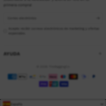
primera compra!
Correo electrónico
Acepto recibir correos electrónicos de marketing y ofertas
especiales.
AYUDA
© 2026 TheBaggingCo
España