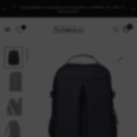
Suscríbete a nuestra Newsletter y obtén un 10% de
descuento
0
0