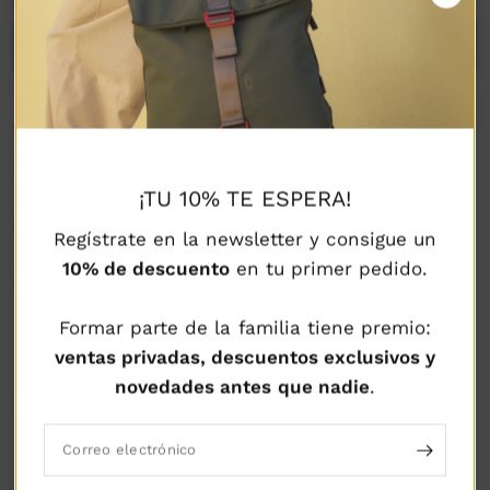
Más opciones de pago
DESCRIPCIÓN
¡TU 10% TE ESPERA!
COMPOSICIÓN Y CUIDADOS
Regístrate en la newsletter y consigue un
10% de descuento
en tu primer pedido.
ENVÍOS Y DEVOLUCIONES
Formar parte de la familia tiene premio:
ventas privadas, descuentos exclusivos y
novedades antes que nadie
.
POLÍTICA DE
POLÍTICA DE
POLÍTICA DE ENVÍO
DEVOLUCIÓN
SEGURIDAD
GARANTIZADO
GARANTIZADA
GARANTIZADA
Correo electrónico