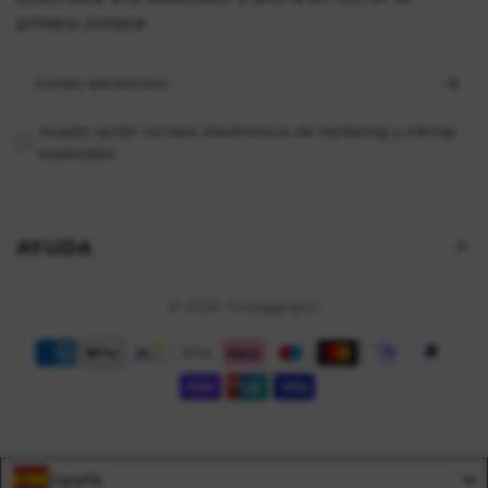
primera compra!
Correo electrónico
Acepto recibir correos electrónicos de marketing y ofertas
especiales.
AYUDA
© 2026 TheBaggingCo
España