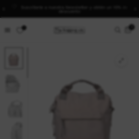
Suscríbete a nuestra Newsletter y obtén un 10% de
descuento
0
0