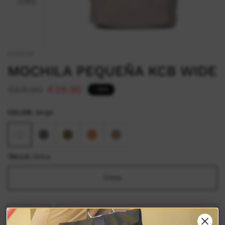
KCB3130
MOCHILA PEQUEÑA KCB WIDE
€59,90
€29,95
- 50%
COLOR:
Beige
TALLA:
Única
Única
AGREGAR AL CARRITO