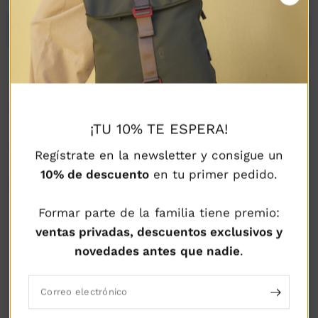
Más opciones de pago
DESCRIPCIÓN
¡TU 10% TE ESPERA!
COMPOSICIÓN Y CUIDADOS
Regístrate en la newsletter y consigue un
10% de descuento
en tu primer pedido.
ENVÍOS Y DEVOLUCIONES
Formar parte de la familia tiene premio:
ventas privadas, descuentos exclusivos y
novedades antes que nadie
.
POLÍTICA DE
POLÍTICA DE
POLÍTICA DE ENVÍO
DEVOLUCIÓN
SEGURIDAD
GARANTIZADO
GARANTIZADA
GARANTIZADA
Correo electrónico