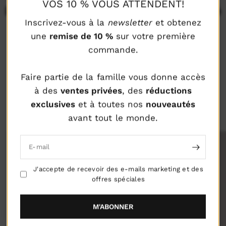
VOS 10 % VOUS ATTENDENT!
Le design qui redéfinit la sécurité
Inscrivez-vous à la
newsletter
et obtenez
Contrairement aux accessoires conventionnels,
une
remise de 10 %
sur votre première
notre collection intègre un système
commande.
d'ouverture inversée
. La fermeture éclair
principale n'est pas exposée à l'extérieur, mais
Faire partie de la famille vous donne accès
se trouve stratégiquement placée
à l'arrière
,
à des
ventes privées
, des
réductions
restant ainsi totalement protégée par votre
exclusives
et à toutes nos
nouveautés
dos lorsque vous portez le sac.
avant tout le monde.
E-mail
J'accepte de recevoir des e-mails marketing et des
offres spéciales
M'ABONNER