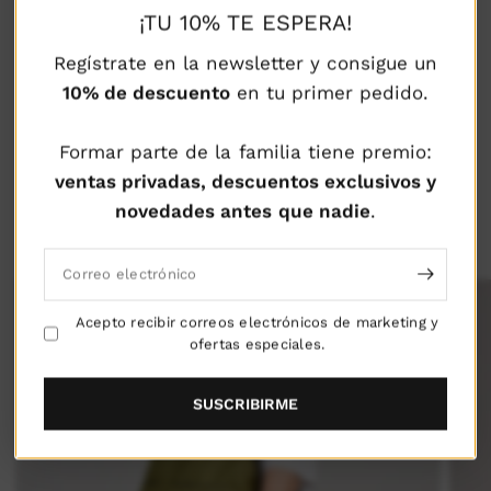
seguridad
¡TU 10% TE ESPERA!
A diferencia de los accesorios convencionales,
Regístrate en la newsletter y consigue un
nuestra colección integra un sistema de
10% de descuento
en tu primer pedido.
apertura inversa
. La cremallera principal no
está expuesta al exterior, sino que se sitúa
Formar parte de la familia tiene premio:
estratégicamente en la
parte trasera
,
ventas privadas, descuentos exclusivos y
quedando totalmente protegida por tu propia
novedades antes que nadie
.
espalda mientras la llevas puesta.
Correo electrónico
Acepto recibir correos electrónicos de marketing y
ofertas especiales.
SUSCRIBIRME